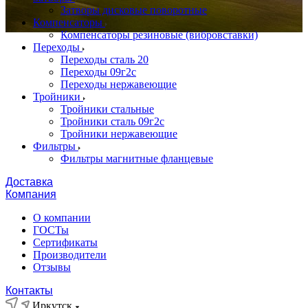
Затворы дисковые поворотные
Компенсаторы
Компенсаторы резиновые (вибровставки)
Переходы
Переходы сталь 20
Переходы 09г2с
Переходы нержавеющие
Тройники
Тройники стальные
Тройники сталь 09г2с
Тройники нержавеющие
Фильтры
Фильтры магнитные фланцевые
Доставка
Компания
О компании
ГОСТы
Сертификаты
Производители
Отзывы
Контакты
Иркутск