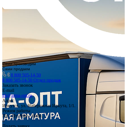
Сами производим
Сами продаем
8 800 505-14-50
8 800 505-14-50
Отдел продаж
Заказать звонок
E-mail
irk@arma-opt.ru
Адрес
Иркутск, ул. Набережная Иркута, 1/1.
Режим работы
Пн - Пт: 9:00 - 18:00.
Подать заявку