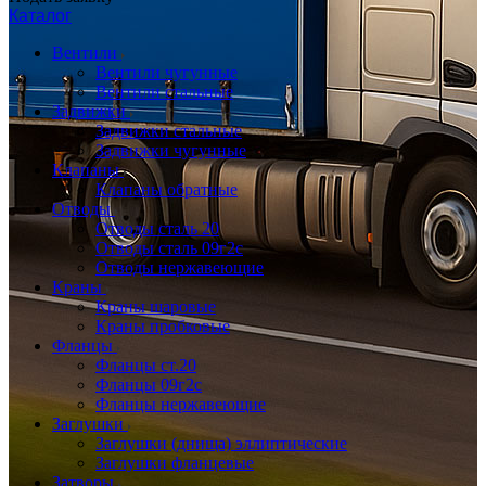
Каталог
Вентили
Вентили чугунные
Вентили стальные
Задвижки
Задвижки стальные
Задвижки чугунные
Клапаны
Клапаны обратные
Отводы
Отводы сталь 20
Отводы сталь 09г2с
Отводы нержавеющие
Краны
Краны шаровые
Краны пробковые
Фланцы
Фланцы ст.20
Фланцы 09г2с
Фланцы нержавеющие
Заглушки
Заглушки (днища) эллиптические
Заглушки фланцевые
Затворы